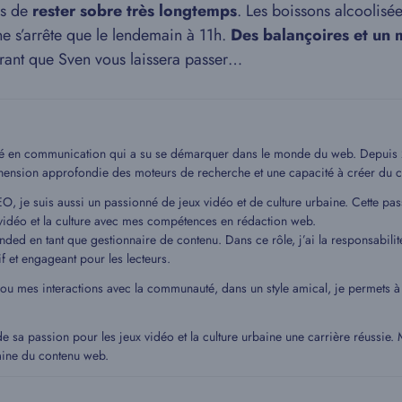
as de
rester sobre très longtemps
. Les boissons alcoolisée
e ne s’arrête que le lendemain à 11h.
Des balançoires et un
pérant que Sven vous laissera passer…
mé en communication qui a su se démarquer dans le monde du web. Depuis 20
hension approfondie des moteurs de recherche et une capacité à créer du c
EO, je suis aussi un passionné de jeux vidéo et de culture urbaine. Cette pa
idéo et la culture avec mes compétences en rédaction web.
ded en tant que gestionnaire de contenu. Dans ce rôle, j’ai la responsabilit
if et engageant pour les lecteurs.
 ou mes interactions avec la communauté, dans un style amical, je permets
de sa passion pour les jeux vidéo et la culture urbaine une carrière réussie
aine du contenu web.