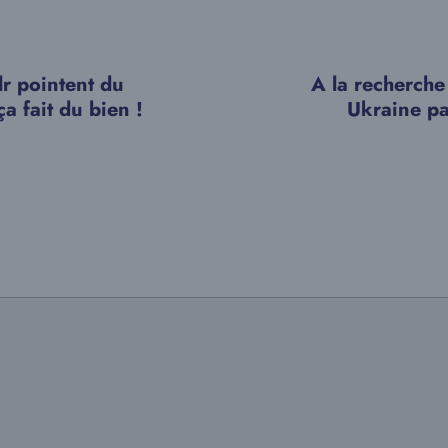
r pointent du
A la recherch
ça fait du bien !
Ukraine p