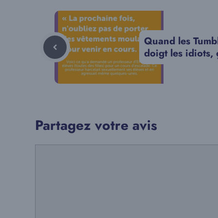
Quand les Tumbl
doigt les idiots, 
Partagez votre avis
Commentaire