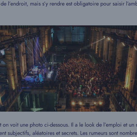
 l’endroit, mais s’y rendre est obligatoire pour saisir l’am
n voit une photo ci-dessous. Il a le look de l’emploi et un 
nt subjectifs, aléatoires et secrets. Les rumeurs sont nombre