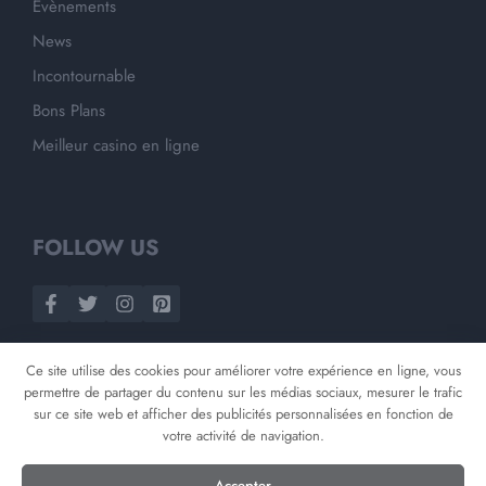
Evènements
News
Incontournable
Bons Plans
Meilleur casino en ligne
FOLLOW US
Ce site utilise des cookies pour améliorer votre expérience en ligne, vous
permettre de partager du contenu sur les médias sociaux, mesurer le trafic
sur ce site web et afficher des publicités personnalisées en fonction de
votre activité de navigation.
©
2026
Opnminded
Accepter