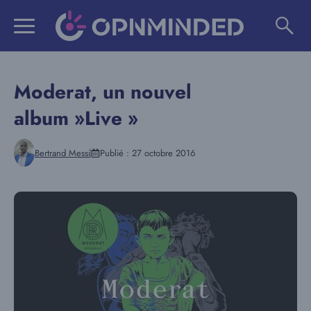
Aller
au
contenu
Moderat, un nouvel
album »Live »
Bertrand Messi
Publié :
27 octobre 2016