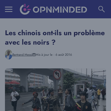
Aller
au
contenu
Les chinois ont-ils un problème
avec les noirs ?
Bertrand Messi
Mis à jour le :
6 août 2016