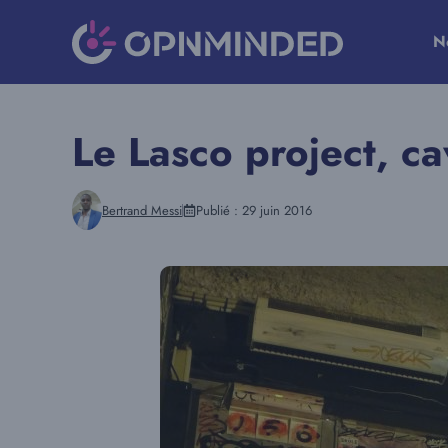
Aller
au
N
contenu
Le Lasco project, c
Bertrand Messi
Publié :
29 juin 2016