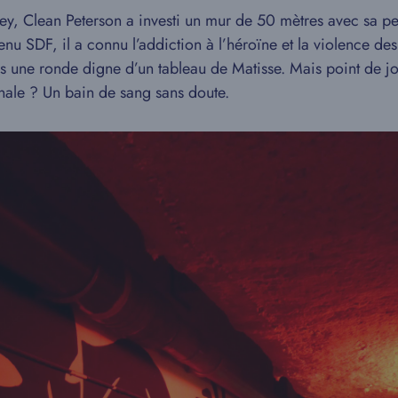
rey, Clean Peterson a investi un mur de 50 mètres avec sa pei
u SDF, il a connu l’addiction à l’héroïne et la violence des 
es une ronde digne d’un tableau de Matisse. Mais point de jo
inale ? Un bain de sang sans doute.