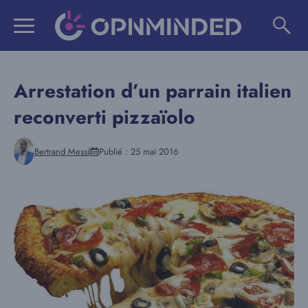
Aller
au
contenu
Arrestation d’un parrain italien
reconverti pizzaïolo
Bertrand Messi
Publié :
25 mai 2016