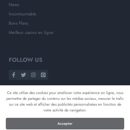
News
Incontournable
Bons Plans
Meilleur casino en ligne
FOLLOW US
Ce site utilise des cookies pour améliorer votre expérience en ligne, vous
permettre de partager du contenu sur les médias sociaux, mesurer le trafic
sur ce site web et afficher des publicités personnalisées en fonction de
votre activité de navigation.
©
2026
Opnminded
Accepter