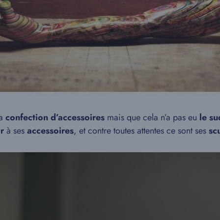
la
confection d’accessoires
mais que cela n’a pas eu
le su
r
à ses
accessoires
, et contre toutes attentes ce sont ses
scu