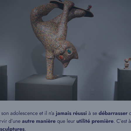
son adolescence et il n’a
jamais réussi
à se
débarrasser
d
ervir d’une
autre manière
que leur
utilité première
. C’est
 sculptures
.