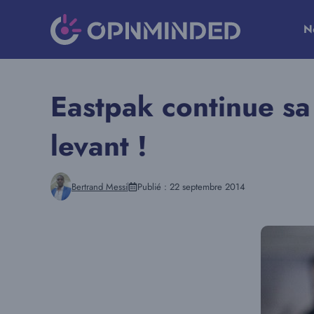
Aller
au
N
contenu
Eastpak continue sa
levant !
Bertrand Messi
Publié :
22 septembre 2014