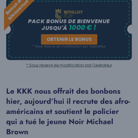
B
o
n
u
s
e
b
i
e
n
v
e
n
u
d
e
PACK BONUS DE BIENVENUE
1000 € !
JUSQU'À
OBTENIR LE BONUS
* Sous réserve de modification par l'opérateur
* Sous réserve de modification par l'opérateur
Le KKK nous offrait des bonbons
hier, aujourd’hui il recrute des afro-
américains et soutient le policier
qui a tué le jeune Noir Michael
Brown