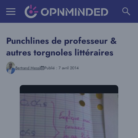
Aller
au
contenu
Punchlines de professeur &
autres torgnoles littéraires
Bertrand Messi
Publié :
7 avril 2014