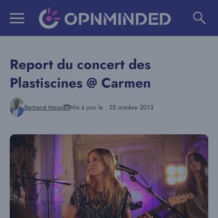
Aller
au
contenu
Report du concert des
Plastiscines @ Carmen
Bertrand Messi
Mis à jour le :
25 octobre 2013