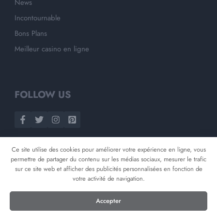
News
Incontournable
Bons Plans
Meilleur casino en ligne
FOLLOW US
Ce site utilise des cookies pour améliorer votre expérience en ligne, vous
permettre de partager du contenu sur les médias sociaux, mesurer le trafic
sur ce site web et afficher des publicités personnalisées en fonction de
votre activité de navigation.
©
2026
Opnminded
Accepter