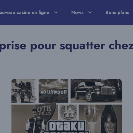
ouveau casino en ligne
News
Bons plans
rprise pour squatter che