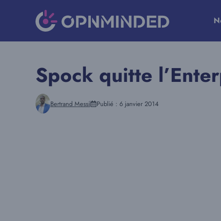
Aller
au
N
contenu
Spock quitte l’Ente
Bertrand Messi
Publié :
6 janvier 2014