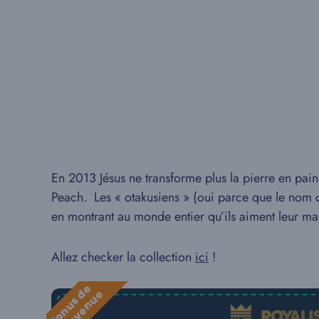
En 2013 Jésus ne transforme plus la pierre en pai
Peach. Les « otakusiens » (oui parce que le nom de
en montrant au monde entier qu’ils aiment leur ma
Allez checker la collection
ici
!
B
o
n
u
s
e
b
i
e
n
v
e
n
u
d
e