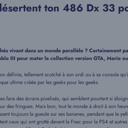
ésertent ton 486 Dx 33 pou
hés vivant dans un monde parallèle ? Certainement pas
iablo III pour mater la collection version GTA, Mario 
on définie, tellement scotché à son ordi ou à sa console qu’
arque ultime créée par les geeks pour les geeks.
Les fans des écrans pixelisés, qui semblent pourtant si éloi
 sur des fringues. Mais bon, tout le monde à droit à son heu
ssent toujours la gueule sur ses bananes, pendant que le yell
ent ceux qui ont grotté devant la Fnac pour la PS4 et autr