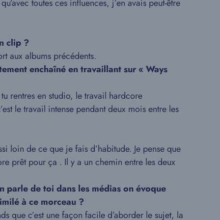
u’avec toutes ces influences, j’en avais peut-être
n clip ?
port aux albums précédents.
ctement enchaîné en travaillant sur « Ways
tu rentres en studio, le travail hardcore
est le travail intense pendant deux mois entre les
ssi loin de ce que je fais d’habitude. Je pense que
ore prêt pour ça . Il y a un chemin entre les deux
n parle de toi dans les médias on évoque
similé à ce morceau ?
s que c’est une façon facile d’aborder le sujet, la