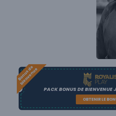
B
o
n
u
s
e
b
i
e
n
v
e
n
u
d
e
PACK BONUS DE BIENVENUE 
OBTENIR LE BO