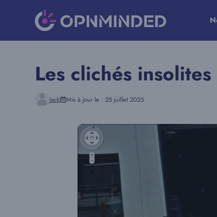
Aller
au
N
contenu
Les clichés insolite
Jack
Mis à jour le :
25 juillet 2025