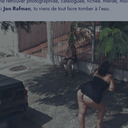
 me retrouver photographiée, cataloguée, fichée. Merde, moi
ci
Jon Rafman
, tu viens de tout faire tomber à l’eau.