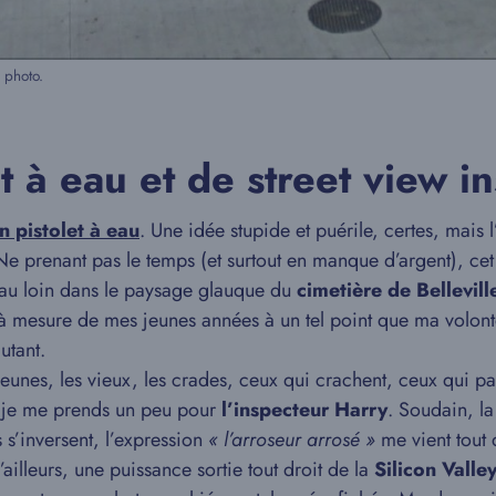
 photo.
t à eau et de street view in
n pistolet à eau
. Une idée stupide et puérile, certes, mais 
 Ne prenant pas le temps (et surtout en manque d’argent), ce
 au loin dans le paysage glauque du
cimetière de Bellevill
 et à mesure de mes jeunes années à un tel point que ma volon
utant.
jeunes, les vieux, les crades, ceux qui crachent, ceux qui par
f, je me prends un peu pour
l’inspecteur Harry
. Soudain, la
s s’inversent, l’expression
« l’arroseur arrosé »
me vient tout
illeurs, une puissance sortie tout droit de la
Silicon Valle