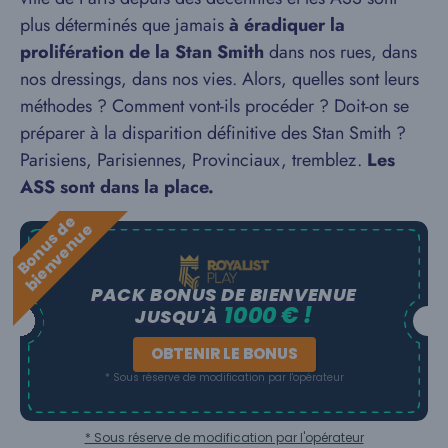
plus déterminés que jamais
à éradiquer la
prolifération de la Stan Smith
dans nos rues, dans
nos dressings, dans nos vies. Alors, quelles sont leurs
méthodes ? Comment vont-ils procéder ? Doit-on se
préparer à la disparition définitive des Stan Smith ?
Parisiens, Parisiennes, Provinciaux, tremblez.
Les
ASS sont dans la place.
B
o
n
u
s
e
b
i
e
n
v
e
n
u
d
e
PACK BONUS DE BIENVENUE
1000 € !
JUSQU'À
OBTENIR LE BONUS
* Sous réserve de modification par l'opérateur
* Sous réserve de modification par l'opérateur