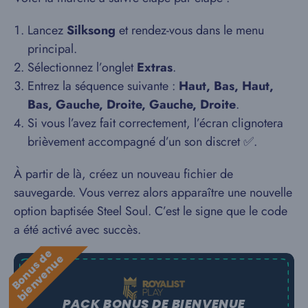
Lancez
Silksong
et rendez-vous dans le menu
principal.
Sélectionnez l’onglet
Extras
.
Entrez la séquence suivante :
Haut, Bas, Haut,
Bas, Gauche, Droite, Gauche, Droite
.
Si vous l’avez fait correctement, l’écran clignotera
brièvement accompagné d’un son discret ✅.
À partir de là, créez un nouveau fichier de
sauvegarde. Vous verrez alors apparaître une nouvelle
option baptisée Steel Soul. C’est le signe que le code
a été activé avec succès.
B
o
n
u
s
e
b
i
e
n
v
e
n
u
d
e
PACK BONUS DE BIENVENUE