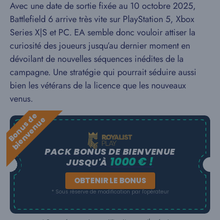
Avec une date de sortie fixée au 10 octobre 2025,
Battlefield 6 arrive très vite sur PlayStation 5, Xbox
Series X|S et PC. EA semble donc vouloir attiser la
curiosité des joueurs jusqu’au dernier moment en
dévoilant de nouvelles séquences inédites de la
campagne. Une stratégie qui pourrait séduire aussi
bien les vétérans de la licence que les nouveaux
venus.
B
o
n
u
s
e
b
i
e
n
v
e
n
u
d
e
PACK BONUS DE BIENVENUE
1000 € !
JUSQU'À
OBTENIR LE BONUS
* Sous réserve de modification par l'opérateur