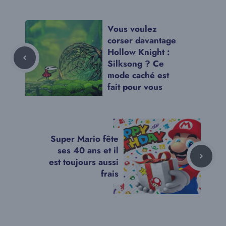
Vous voulez
corser davantage
Hollow Knight :
Silksong ? Ce
mode caché est
fait pour vous
Super Mario fête
ses 40 ans et il
est toujours aussi
frais