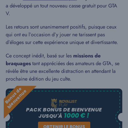
a développé un tout nouveau casse gratuit pour GTA
V.
Les retours sont unanimement positifs, puisque ceux
qui ont eu l’occasion d’y jouer ne tarissent pas
d’éloges sur cette expérience unique et divertissante.
Ce concept inédit, basé sur les
missions de
braquages
tant appréciées des amateurs de GTA, se
révèle être une excellente distraction en attendant la
prochaine édition du jeu culte.
B
o
n
u
s
e
b
i
e
n
v
e
n
u
d
e
PACK BONUS DE BIENVENUE
1000 € !
JUSQU'À
OBTENIR LE BONUS