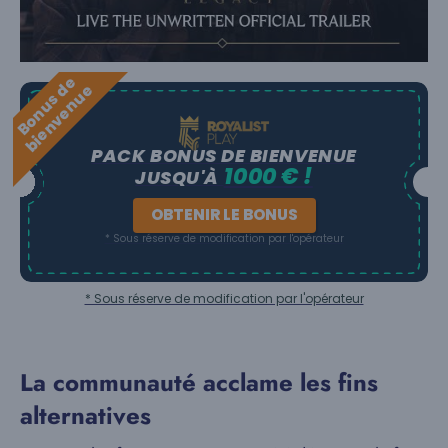
B
o
n
u
s
e
b
i
e
n
v
e
n
u
d
e
PACK BONUS DE BIENVENUE
1000 € !
JUSQU'À
OBTENIR LE BONUS
* Sous réserve de modification par l'opérateur
* Sous réserve de modification par l'opérateur
La communauté acclame les fins
alternatives