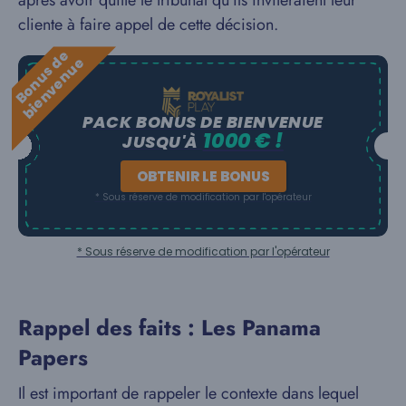
après avoir quitté le tribunal qu’ils inviteraient leur
cliente à faire appel de cette décision.
B
o
n
u
s
e
b
i
e
n
v
e
n
u
d
e
PACK BONUS DE BIENVENUE
1000 € !
JUSQU'À
OBTENIR LE BONUS
* Sous réserve de modification par l'opérateur
* Sous réserve de modification par l'opérateur
Rappel des faits : Les Panama
Papers
Il est important de rappeler le contexte dans lequel