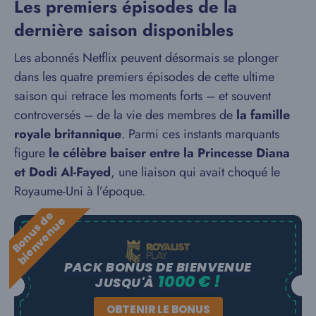
Les premiers épisodes de la
dernière saison disponibles
Les abonnés Netflix peuvent désormais se plonger
dans les quatre premiers épisodes de cette ultime
saison qui retrace les moments forts – et souvent
controversés – de la vie des membres de
la famille
royale britannique
. Parmi ces instants marquants
figure
le célèbre baiser entre la Princesse Diana
et Dodi Al-Fayed
, une liaison qui avait choqué le
Royaume-Uni à l’époque.
B
o
n
u
s
e
b
i
e
n
v
e
n
u
d
e
PACK BONUS DE BIENVENUE
1000 € !
JUSQU'À
OBTENIR LE BONUS