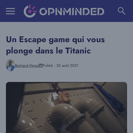
Aller
au
contenu
Un Escape game qui vous
plonge dans le Titanic
Bertrand Messi
Publié :
20 août 2021