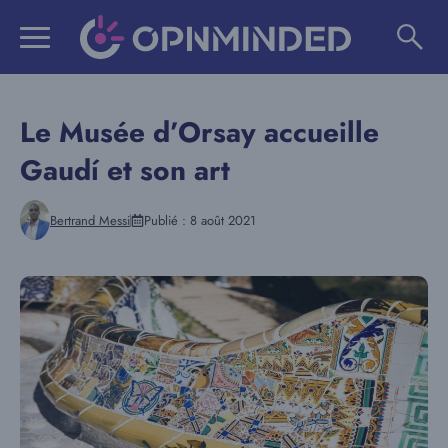
Aller
au
contenu
Le Musée d’Orsay accueille
Gaudí et son art
Bertrand Messi
Publié :
8 août 2021