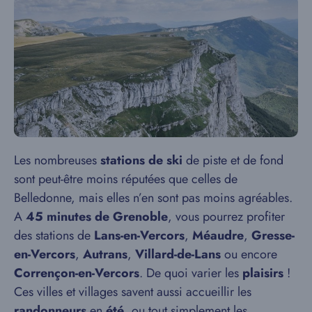
Les nombreuses
stations de ski
de piste et de fond
sont peut-être moins réputées que celles de
Belledonne, mais elles n’en sont pas moins agréables.
A
45 minutes de Grenoble
, vous pourrez profiter
des stations de
Lans-en-Vercors
,
Méaudre
,
Gresse-
en-Vercors
,
Autrans
,
Villard-de-Lans
ou encore
Corrençon-en-Vercors
. De quoi varier les
plaisirs
!
Ces villes et villages savent aussi accueillir les
randonneurs
en
été
, ou tout simplement les