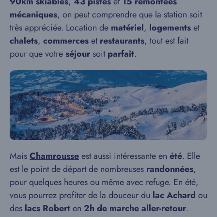
90km skiables
,
43 pistes
et
15 remontées
mécaniques
, on peut comprendre que la station soit
très appréciée. Location de
matériel
,
logements
et
chalets
,
commerces
et
restaurants
, tout est fait
pour que votre
séjour
soit
parfait
.
Mais
Chamrousse
est aussi intéressante en
été
. Elle
est le point de départ de nombreuses
randonnées
,
pour quelques heures ou même avec refuge. En été,
vous pourrez profiter de la douceur du
lac Achard
ou
des
lacs Robert
en
2h de marche aller-retour
.