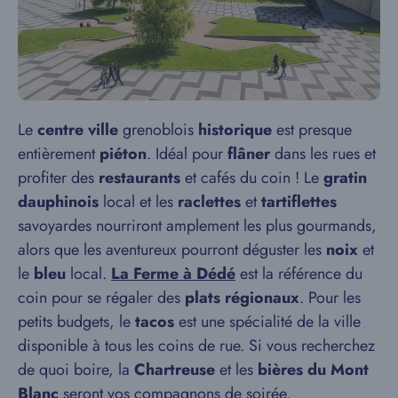
Le
centre ville
grenoblois
historique
est presque
entièrement
piéton
. Idéal pour
flâner
dans les rues et
profiter des
restaurants
et cafés du coin ! Le
gratin
dauphinois
local et les
raclettes
et
tartiflettes
savoyardes nourriront amplement les plus gourmands,
alors que les aventureux pourront déguster les
noix
et
le
bleu
local.
La Ferme à Dédé
est la référence du
coin pour se régaler des
plats régionaux
. Pour les
petits budgets, le
tacos
est une spécialité de la ville
disponible à tous les coins de rue. Si vous recherchez
de quoi boire, la
Chartreuse
et les
bières du Mont
Blanc
seront vos compagnons de soirée.