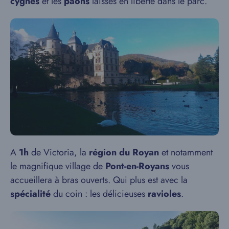
cygnes
et les
paons
laissés en liberté dans le parc.
A
1h
de Victoria, la
région du Royan
et notamment
le magnifique village de
Pont-en-Royans
vous
accueillera à bras ouverts. Qui plus est avec la
spécialité
du coin : les délicieuses
ravioles
.