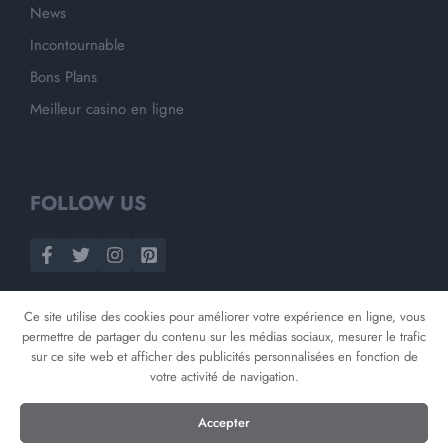
News
Incontournable
Bons Plans
Meilleur casino en ligne
FOLLOW US
Ce site utilise des cookies pour améliorer votre expérience en ligne, vous
permettre de partager du contenu sur les médias sociaux, mesurer le trafic
sur ce site web et afficher des publicités personnalisées en fonction de
votre activité de navigation.
©
2026
Opnminded
Accepter