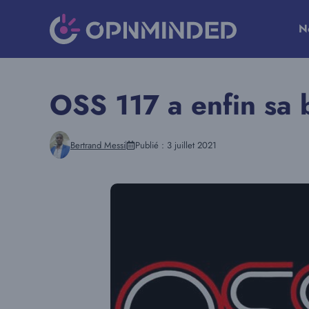
Aller
au
N
contenu
OSS 117 a enfin sa
Bertrand Messi
Publié :
3 juillet 2021