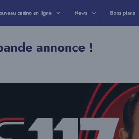
ouveau casino en ligne
News
Bons plans
 bande annonce !