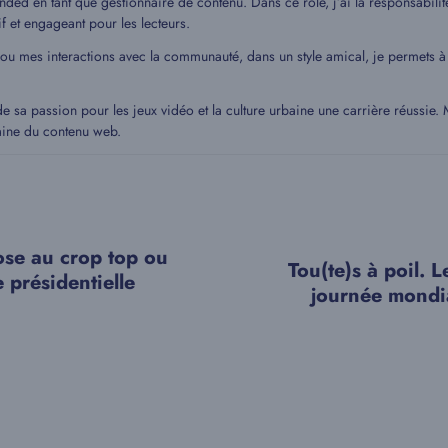
ded en tant que gestionnaire de contenu. Dans ce rôle, j’ai la responsabilit
if et engageant pour les lecteurs.
 ou mes interactions avec la communauté, dans un style amical, je permets
de sa passion pour les jeux vidéo et la culture urbaine une carrière réussie
aine du contenu web.
se au crop top ou
Tou(te)s à poil. Le
e présidentielle
journée mondi