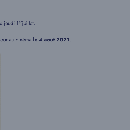
er
ie jeudi 1
juillet.
retour au cinéma
le 4 aout 2021
.