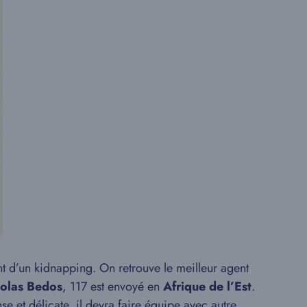
t d’un kidnapping. On retrouve le meilleur agent
olas Bedos
, 117 est envoyé en
Afrique de l’Est
.
se et délicate, il devra faire équipe avec autre