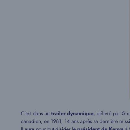
C’est dans un
trailer dynamique
, délivré par G
canadien, en 1981, 14 ans après sa dernière missio
Il aura pour but d’aider le
président du Kenya
à f