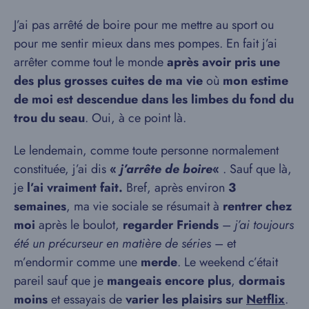
J’ai pas arrêté de boire pour me mettre au sport ou
pour me sentir mieux dans mes pompes. En fait j’ai
arrêter comme tout le monde
après avoir pris une
des plus grosses cuites de ma vie
où
mon estime
de moi est descendue dans les limbes du fond du
trou du seau
. Oui, à ce point là.
Le lendemain, comme toute personne normalement
constituée, j’ai dis
«
j’arrête de boire
«
. Sauf que là,
je
l’ai vraiment fait.
Bref, après environ
3
semaines
, ma vie sociale se résumait à
rentrer chez
moi
après le boulot,
regarder Friends
–
j’ai toujours
été un précurseur en matière de séries
– et
m’endormir comme une
merde
. Le weekend c’était
pareil sauf que je
mangeais encore plus
,
dormais
moins
et essayais de
varier les plaisirs sur
Netflix
.