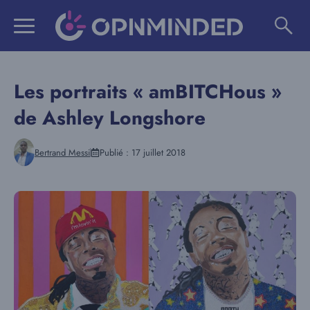
Aller
au
contenu
Les portraits « amBITCHous »
de Ashley Longshore
Bertrand Messi
Publié :
17 juillet 2018