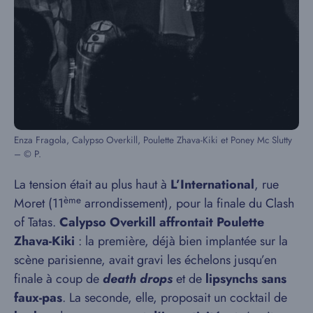
Enza Fragola, Calypso Overkill, Poulette Zhava-Kiki et Poney Mc Slutty
– © P.
La tension était au plus haut à
L’International
, rue
ème
Moret (11
arrondissement), pour la finale du Clash
of Tatas.
Calypso Overkill affrontait Poulette
Zhava-Kiki
: la première, déjà bien implantée sur la
scène parisienne, avait gravi les échelons jusqu’en
finale à coup de
death drops
et de
lipsynchs sans
faux-pas
. La seconde, elle, proposait un cocktail de