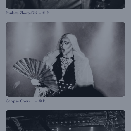
Poulette Zhava-Kiki – © P.
Calypso Overkill – © P.