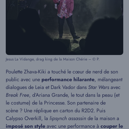
Jesus La Vidange, drag king de la Maison Chérie – © P.
Poulette Zhava-Kiki a touché le cœur de nerd de son
public avec une
performance hilarante
, mélangeant
dialogues de Leia et Dark Vador dans
Star Wars
avec
Break Free
, d’Ariana Grande, le tout dans la peau (et
le costume) de la Princesse. Son partenaire de
scène ? Une réplique en carton du R2D2. Puis
Calypso Overkill, la
lipsynch assassin
de la maison a
imposé son style
avec une performance à
couper le