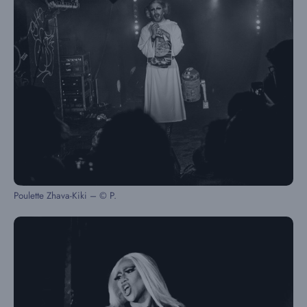
Poulette Zhava-Kiki – © P.