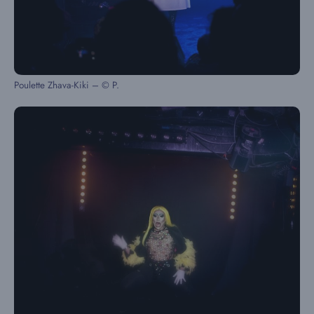
Poulette Zhava-Kiki – © P.