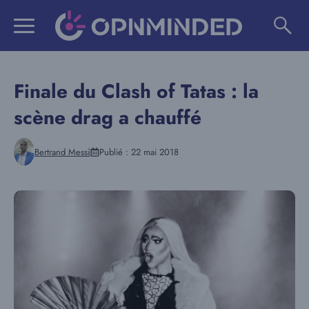
Aller
au
contenu
Finale du Clash of Tatas : la
scène drag a chauffé
Bertrand Messi
Publié :
22 mai 2018