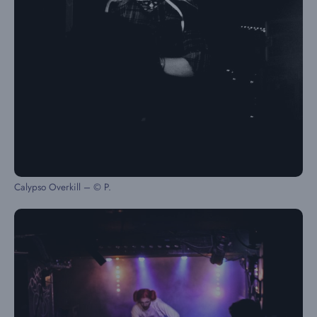
Calypso Overkill – © P.