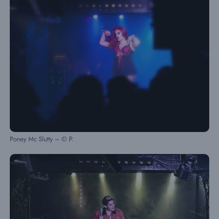
Poney Mc Slutty – © P.