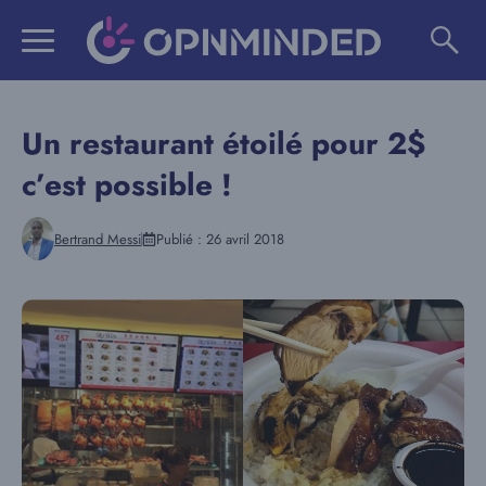
Aller
au
contenu
Un restaurant étoilé pour 2$
c’est possible !
Bertrand Messi
Publié :
26 avril 2018