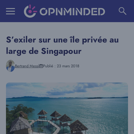
Aller
au
contenu
S’exiler sur une île privée au
large de Singapour
Bertrand Messi
Publié :
23 mars 2018