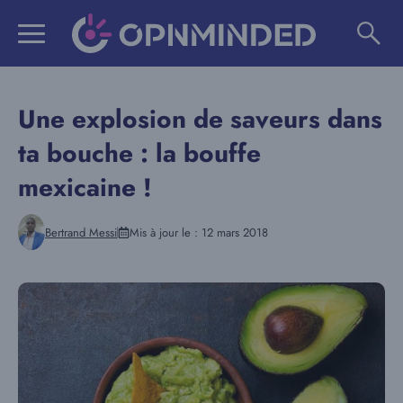
Aller
au
contenu
Une explosion de saveurs dans
ta bouche : la bouffe
mexicaine !
Bertrand Messi
Mis à jour le :
12 mars 2018