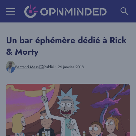
Aller
au
contenu
Un bar éphémère dédié à Rick
& Morty
Bertrand Messi
Publié :
26 janvier 2018