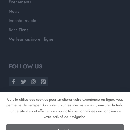
Evènements
News
Incontournable
Bons Plans
Meilleur casino en ligne
FOLLOW US
Ce site utilise des cookies pour améliorer votre expérience en ligne, vous
permettre de partager du contenu sur les médias sociaux, mesurer le trafic
sur ce site web et afficher des publicités personnalisées en fonction de
votre activité de navigation.
©
2026
Opnminded