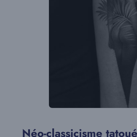
Néo-classicisme tatou