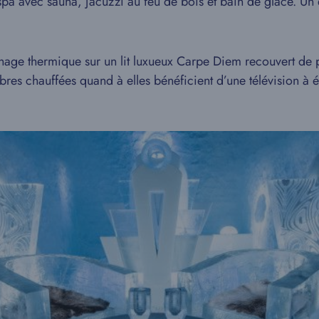
 spa avec sauna, jacuzzi au feu de bois et bain de glace. U
age thermique sur un lit luxueux Carpe Diem recouvert de p
mbres chauffées quand à elles bénéficient d’une télévision à é