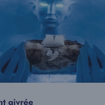
t givrée