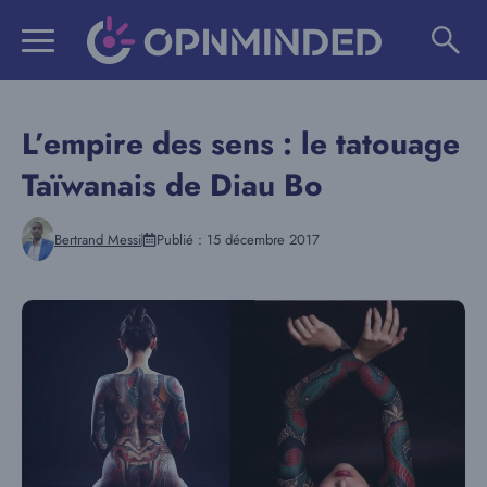
Aller
au
contenu
L’empire des sens : le tatouage
Taïwanais de Diau Bo
Bertrand Messi
Publié :
15 décembre 2017