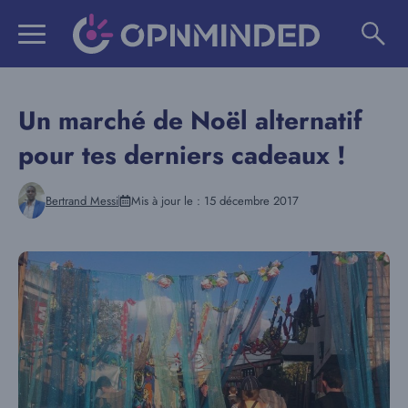
Aller
au
contenu
Un marché de Noël alternatif
pour tes derniers cadeaux !
Bertrand Messi
Mis à jour le :
15 décembre 2017