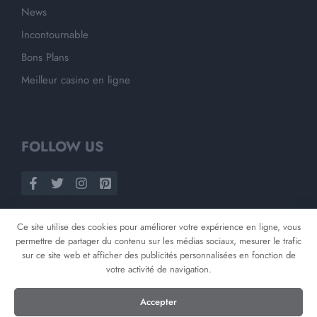
News
Incontournable
Bons Plans
Meilleur casino en ligne
FOLLOW US
Ce site utilise des cookies pour améliorer votre expérience en ligne, vous
permettre de partager du contenu sur les médias sociaux, mesurer le trafic
sur ce site web et afficher des publicités personnalisées en fonction de
votre activité de navigation.
©
2026
Opnminded
Accepter