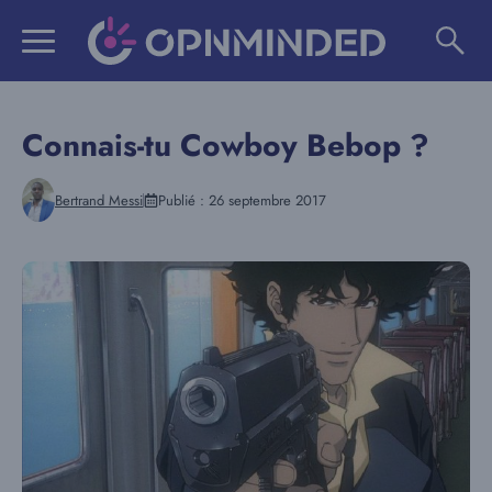
Aller
au
contenu
Connais-tu Cowboy Bebop ?
Bertrand Messi
Publié :
26 septembre 2017