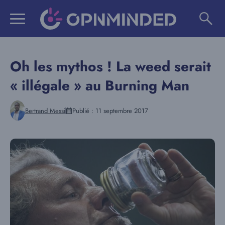
Aller
au
contenu
Oh les mythos ! La weed serait
« illégale » au Burning Man
Bertrand Messi
Publié :
11 septembre 2017