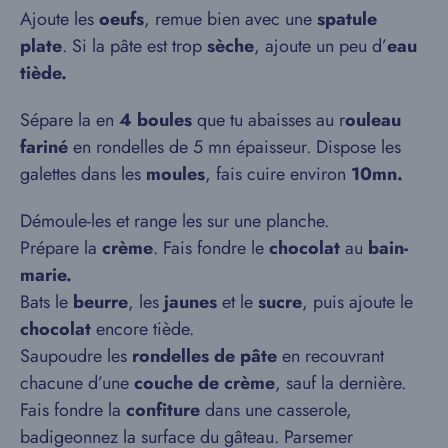
Ajoute les
oeufs
, remue bien avec une
spatule
plate
. Si la pâte est trop
sèche
, ajoute un peu d’
eau
tiède.
Sépare la en
4 boules
que tu abaisses au r
ouleau
fariné
en rondelles de 5 mn épaisseur. Dispose les
galettes dans les
moules
, fais cuire environ
10mn.
Démoule-les et range les sur une planche.
Prépare la
crème
. Fais fondre le
chocolat
au
bain-
marie.
Bats le
beurre
, les
jaunes
et le
sucre
, puis ajoute le
chocolat
encore tiède.
Saupoudre les
rondelles de pâte
en recouvrant
chacune d’une
couche de crème
, sauf la dernière.
Fais fondre la
confiture
dans une casserole,
badigeonnez la surface du gâteau. Parsemer