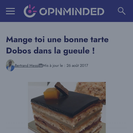
Aller
au
contenu
Mange toi une bonne tarte
Dobos dans la gueule !
Bertrand Messi
Mis à jour le :
26 août 2017