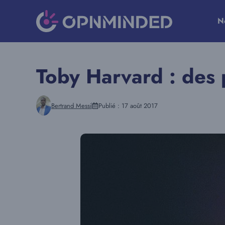
Aller
au
N
contenu
Toby Harvard : des p
Bertrand Messi
Publié :
17 août 2017