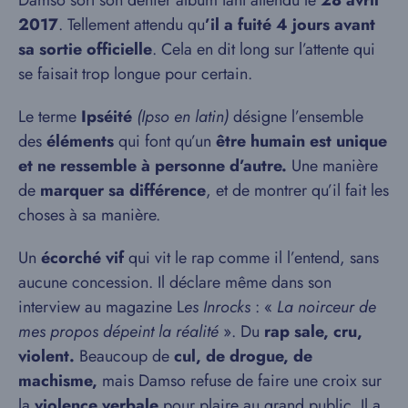
2017
. Tellement attendu qu
’il a fuité 4 jours avant
sa sortie officielle
. Cela en dit long sur l’attente qui
se faisait trop longue pour certain.
Le terme
Ipséité
(Ipso en latin)
désigne l’ensemble
des
éléments
qui font qu’un
être humain est unique
et ne ressemble à personne d’autre.
Une manière
de
marquer sa différence
, et de montrer qu’il fait les
choses à sa manière.
Un
écorché vif
qui vit le rap comme il l’entend, sans
aucune concession. Il déclare même dans son
interview au magazine L
es Inrocks
: «
La noirceur de
mes propos dépeint la réalité
». Du
rap sale, cru,
violent.
Beaucoup de
cul, de drogue, de
machisme,
mais Damso refuse de faire une croix sur
la
violence verbale
pour plaire au grand public. Il a