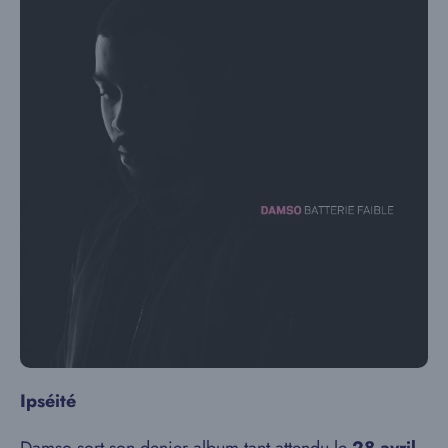
Ipséité
Damso sort son denier album tant attendu le
28 avril