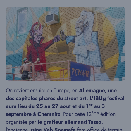
On revient ensuite en Europe, en
Allemagne,
une
des capitales phares du street art. L
’IBUg festival
er
aura lieu du 25 au 27 aout et du 1
au 3
ème
septembre à Chemnitz
. Pour cette 12
édition
organisée par
le graffeur allemand Tasso
,
l’ancienne
usine Veb Spemafa
fera office de terrain