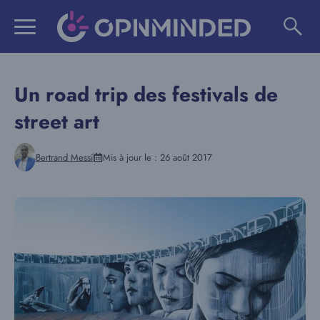
Aller
au
contenu
Un road trip des festivals de
street art
Bertrand Messi
Mis à jour le :
26 août 2017