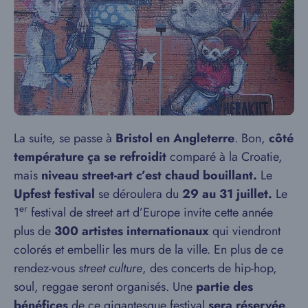
La suite, se passe à
Bristol en Angleterre
. Bon,
côté
température ça se refroidit
comparé à la Croatie,
mais
niveau street-art c’est chaud bouillant.
Le
Upfest festival
se déroulera du
29 au 31 juillet.
Le
er
1
festival de street art d’Europe invite cette année
plus de
300 artistes internationaux
qui viendront
colorés et embellir les murs de la ville. En plus de ce
rendez-vous
street culture
, des concerts de hip-hop,
soul, reggae seront organisés. Une
partie des
bénéfices
de ce gigantesque festival
sera réservée