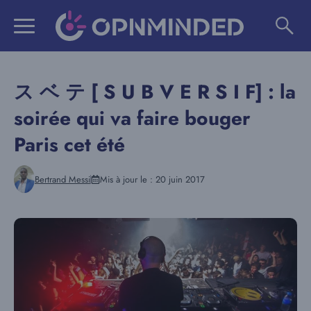
Aller
au
contenu
ス ベ テ [ S U B V E R S I F] : la
soirée qui va faire bouger
Paris cet été
Bertrand Messi
Mis à jour le :
20 juin 2017