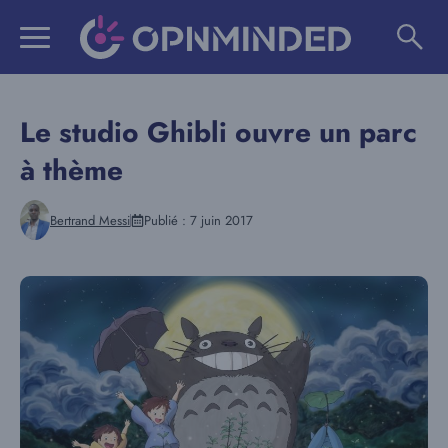
Aller
au
contenu
Le studio Ghibli ouvre un parc
à thème
Bertrand Messi
Publié :
7 juin 2017