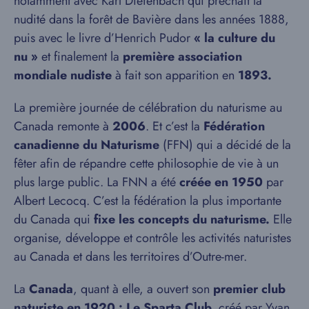
notamment avec Karl Diefenbach qui prêchait la
nudité dans la forêt de Bavière dans les années 1888,
puis avec le livre d’Henrich Pudor
« la culture du
nu »
et finalement la
première association
mondiale nudiste
à fait son apparition en
1893.
La première journée de célébration du naturisme au
Canada remonte à
2006
. Et c’est la
Fédération
canadienne du Naturisme
(FFN) qui a décidé de la
fêter afin de répandre cette philosophie de vie à un
plus large public. La FNN a été
créée en 1950
par
Albert Lecocq. C’est la fédération la plus importante
du Canada qui
fixe les concepts du naturisme.
Elle
organise, développe et contrôle les activités naturistes
au Canada et dans les territoires d’Outre-mer.
La
Canada
, quant à elle, a ouvert son
premier club
naturiste en 1920 : Le Sparta Club,
créé par Yvan