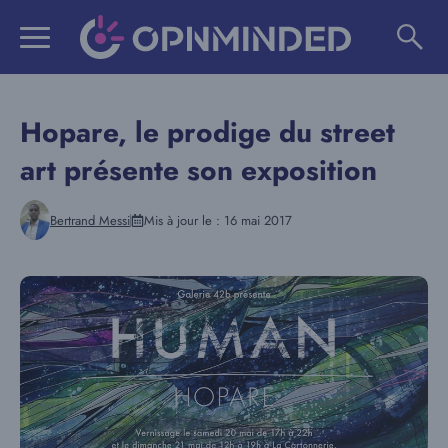
Aller
au
contenu
Hopare, le prodige du street
art présente son exposition
Bertrand Messi
Mis à jour le :
16 mai 2017