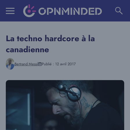
Aller
au
contenu
La techno hardcore à la
canadienne
Bertrand Messi
Publié :
12 avril 2017