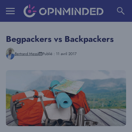
Aller
au
contenu
Begpackers vs Backpackers
Bertrand Messi
Publié :
11 avril 2017